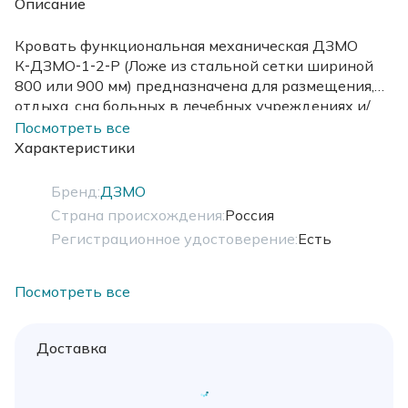
Описание
Кровать функциональная механическая ДЗМО
К‑ДЗМО‑1‑2‑Р (Ложе из стальной сетки шириной
800 или 900 мм) предназначена для размещения,
отдыха, сна больных в лечебных учреждениях и/
или домашних условиях. Конструкция - разборная.
Посмотреть все
Высота – фиксированная
Характеристики
Бренд:
ДЗМО
Страна происхождения:
Россия
Регистрационное удостоверение:
Есть
Посмотреть все
Доставка