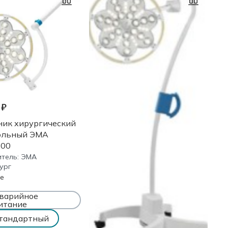
 ₽
ник хирургический
ольный ЭМА
300
тель:
ЭМА
ург
е
варийное
итание
тандартный