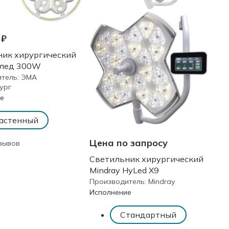
 ₽
ник хирургический
лед 300W
тель:
ЭМА
ург
е
астенный
Цена по запросу
тзывов
Светильник хирургический
Mindray HyLed X9
Производитель:
Mindray
Исполнение
Стандартный