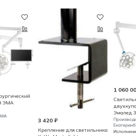
1 060 0
рургический
Светиль
й ЭМА
двухкуп
Эмалед 
ЭМА
Производи
3 420 ₽
Екатеринб
Крепление для светильника
Исполнени