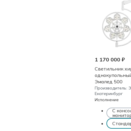
1 170 000 ₽
Светильник хи
однокупольны
Эмалед 500
Производитель:
Екатеринбург
Исполнение
С консо
монито
Станда