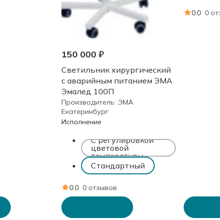
0.0
0 о
150 000 ₽
Светильник хирургический
с аварийным питанием ЭМА
Эмалед 100П
Производитель:
ЭМА
Екатеринбург
Исполнение
С регулировкой
цветовой
температуры
Стандартный
0.0
0 отзывов
В корзину
В ко