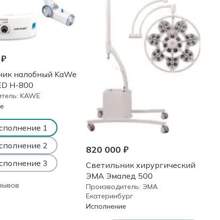
 ₽
ник налобный KaWe
LED Н-800
тель:
KAWE
е
сполнение 1
сполнение 2
820 000 ₽
сполнение 3
Светильник хирургический
ЭМА Эмалед 500
тзывов
Производитель:
ЭМА
Екатеринбург
Исполнение