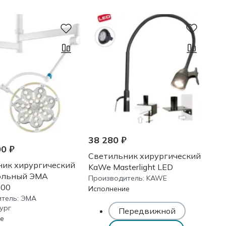
38 280 ₽
00 ₽
Светильник хирургический
ник хирургический
KaWe Masterlight LED
ольный ЭМА
Производитель:
KAWE
300
Исполнение
тель:
ЭМА
ург
Передвижной
е