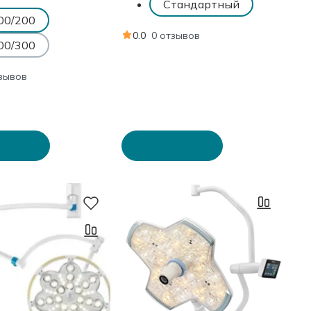
Стандартный
00/200
0.0
0 отзывов
00/300
тзывов
рзину
В корзину