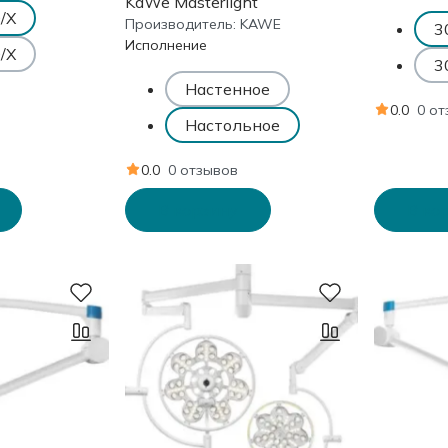
KaWe Masterlight
/Х
Производитель:
KAWE
3
Исполнение
/Х
3
Настенное
0.0
0 о
Настольное
0.0
0 отзывов
В корзину
В ко