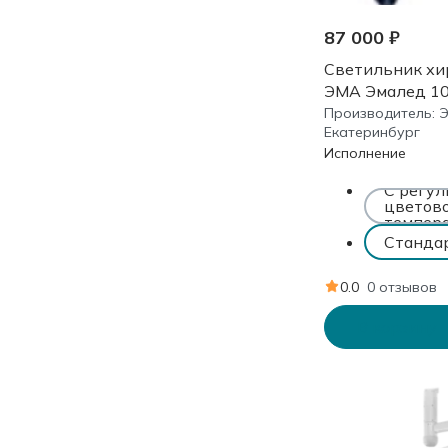
87 000 ₽
Светильник хи
ЭМА Эмалед 1
Производитель:
Екатеринбург
Исполнение
С регул
цветов
темпер
Станда
0.0
0 отзывов
В корзину