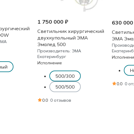
1 750 000 ₽
630 000
рургический
Светильник хирургический
Светиль
00W
двухкупольный ЭМА
ЭМА Эма
ЭМА
Эмалед 500
Производи
Производитель:
ЭМА
Екатеринб
Екатеринбург
Исполнени
Исполнение
ный
Н
500/300
0.0
0 о
500/500
0.0
0 отзывов