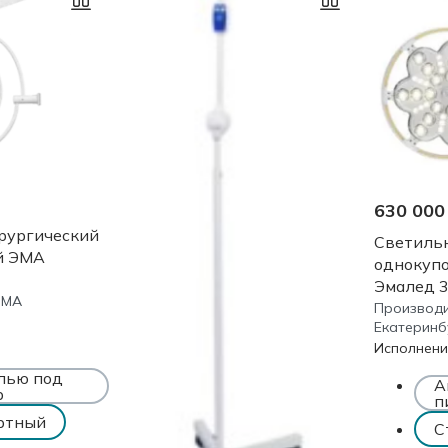
630 000
рургический
Светиль
й ЭМА
однокуп
Эмалед 
ЭМА
Производи
Екатеринб
Исполнени
лью под
А
р
п
ртный
С