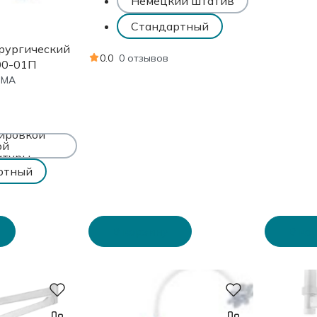
Немецкий штатив
Стандартный
рургический
0.0
0 отзывов
00-01П
ЭМА
ировкой
ой
атуры
ртный
В корзину
В ко