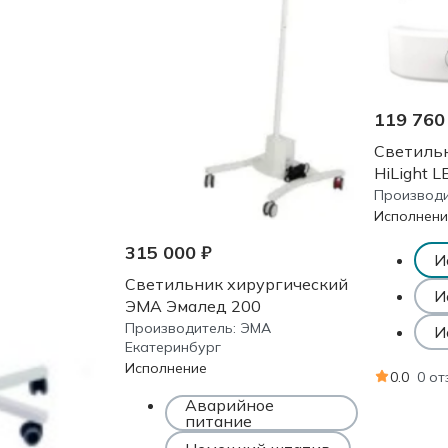
119 760
Светиль
HiLight 
Производи
Исполнени
315 000 ₽
И
Светильник хирургический
И
ЭМА Эмалед 200
Производитель:
ЭМА
И
Екатеринбург
Исполнение
0.0
0 о
Аварийное
питание