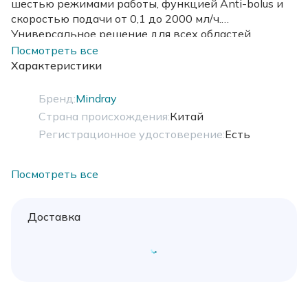
шестью режимами работы, функцией Anti-bolus и
скоростью подачи от 0,1 до 2000 мл/ч.
Универсальное решение для всех областей
клинического применения благодаря
Посмотреть все
исчерпывающей функциональности.
Характеристики
Бренд:
Mindray
Страна происхождения:
Китай
Регистрационное удостоверение:
Есть
Посмотреть все
Доставка