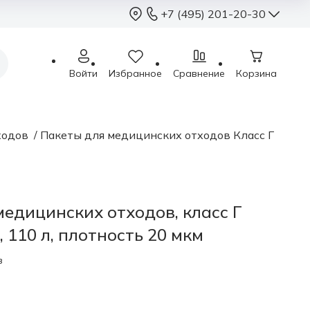
+7 (495) 201-20-30
+7 (495) 201-2
Войти
Избранное
Сравнение
Корзина
sales@sterimed.ru
Пн - Чт: 9.00 - 18.00
Пт: 9.00 - 17.00
ходов
/
Пакеты для медицинских отходов Класс Г
Сб - Вс: выходные
Москва, г.о. Химки,
Международное ш.,
медицинских отходов, класс Г
 110 л, плотность 20 мкм
в