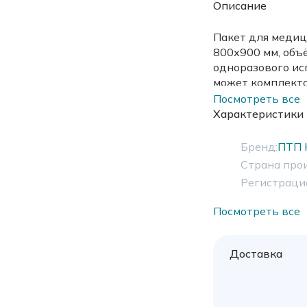
Описание
Пакет для медиц
800х900 мм, объё
одноразового ис
может комплекто
плату.
Посмотреть все
Характеристики
Бренд:
ПТП 
Страна про
Регистраци
Посмотреть все
Доставка