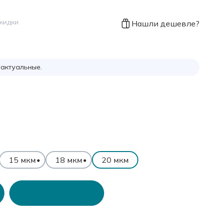
скидки
Нашли дешевле?
 актуальные.
15 мкм
18 мкм
20 мкм
Купить в 1 клик