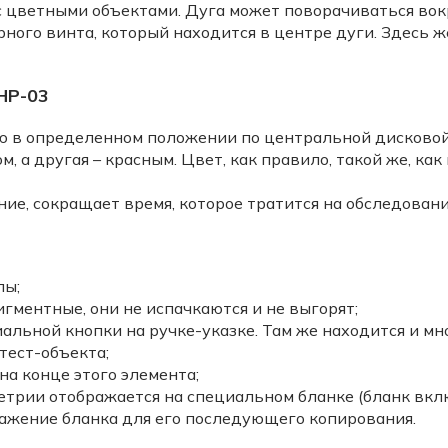
с цветными объектами. Дуга может поворачиваться вок
ного винта, который находится в центре дуги. Здесь 
НР-03
ю в определенном положении по центральной дисковой
 а другая – красным. Цвет, как правило, такой же, как
ие, сокращает время, которое тратится на обследовани
лы;
игментные, они не испачкаются и не выгорят;
альной кнопки на ручке-указке. Там же находится и м
тест-объекта;
а конце этого элемента;
етрии отображается на специальном бланке (бланк вкл
ажение бланка для его последующего копирования.