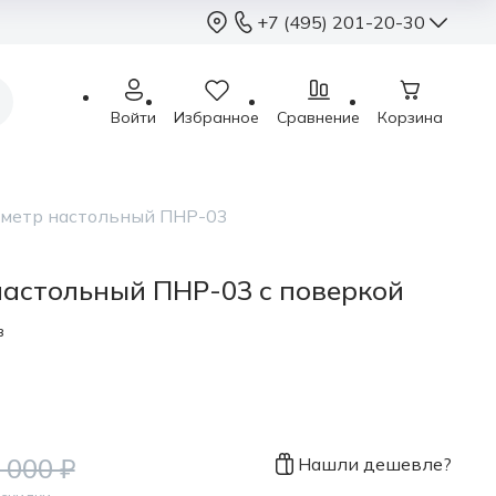
+7 (495) 201-20-30
+7 (495) 201-2
Войти
Избранное
Сравнение
Корзина
sales@sterimed.ru
Пн - Чт: 9.00 - 18.00
Пт: 9.00 - 17.00
метр настольный ПНР-03
Сб - Вс: выходные
Москва, г.о. Химки,
астольный ПНР-03 с поверкой
Международное ш.,
в
 000 ₽
Нашли дешевле?