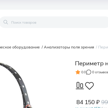
еское оборудование
/
Анализаторы поля зрения
/
Пери
Периметр н
0.0
0 отзыво
84 150 ₽
99