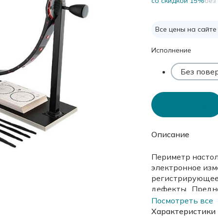
cо скидкой 15%
без
Все цены на сайте
Исполнение
Без пове
В корзину
Описание
Периметр настол
электронное изм
регистрирующее 
дефекты. Предн
уровня.
Посмотреть все
Характеристики