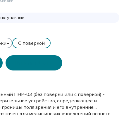
 скидки
 актуальные.
рки
С поверкой
Купить в 1 клик
ьный ПНР-03 (без поверки или с поверкой) -
ерительное устройство, определяющее и
границы поля зрения и его внутренние
азначен для медицинских учреждений разного