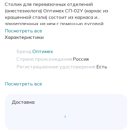
Столик для перевязочных отделений
(анестезиолога) Оптимех СП-02У (каркас из
крашенной стали) состоит из каркаса и
закрепленных на нем с помощью дуговой
электросварки элементов. 2 ящика (один из них с
Посмотреть все
замком), под ящиками установлены две полки.
Характеристики
Бренд:
Оптимех
Страна происхождения:
Россия
Регистрационное удостоверение:
Есть
Посмотреть все
Доставка