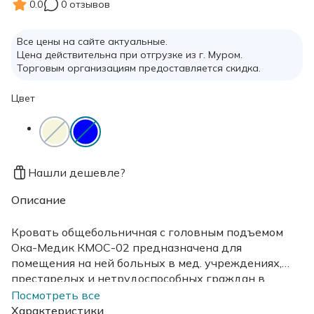
0.0
0 отзывов
Все цены на сайте актуальные.
Цена действительна при отгрузке из г. Муром.
Торговым организациям предоставляется скидка.
Цвет
Нашли дешевле?
Описание
Кровать общебольничная с головным подъемом
Ока-Медик КМОС-02 предназначена для
помещения на ней больных в мед. учреждениях,
престарелых и нетрудоспособных граждан в
домах-интернатах. Подматрацная рама имеет
Посмотреть все
регулируемую головную панель.
Характеристики