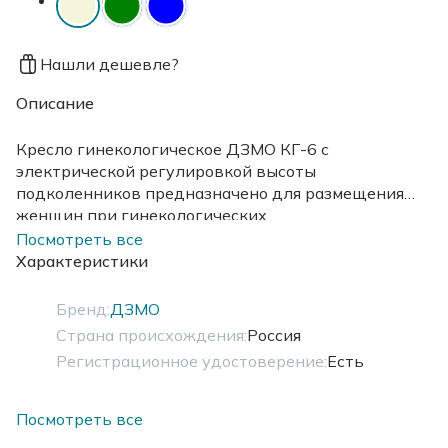
Нашли дешевле?
Описание
Кресло гинекологическое ДЗМО КГ-6 с
электрической регулировкой высоты
подколенников предназначено для размещения
женщин при гинекологических
обследованиях,проведении различных процедур,а
Посмотреть все
также при мелких хирургических вмешательствах.
Характеристики
Доступно 3 цвета
Бренд:
ДЗМО
Страна происхождения:
Россия
Регистрационное удостоверение:
Есть
Посмотреть все