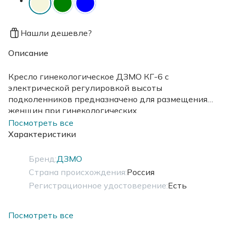
Нашли дешевле?
Описание
Кресло гинекологическое ДЗМО КГ-6 с
электрической регулировкой высоты
подколенников предназначено для размещения
женщин при гинекологических
обследованиях,проведении различных процедур,а
Посмотреть все
также при мелких хирургических вмешательствах.
Характеристики
Доступно 3 цвета
Бренд:
ДЗМО
Страна происхождения:
Россия
Регистрационное удостоверение:
Есть
Посмотреть все