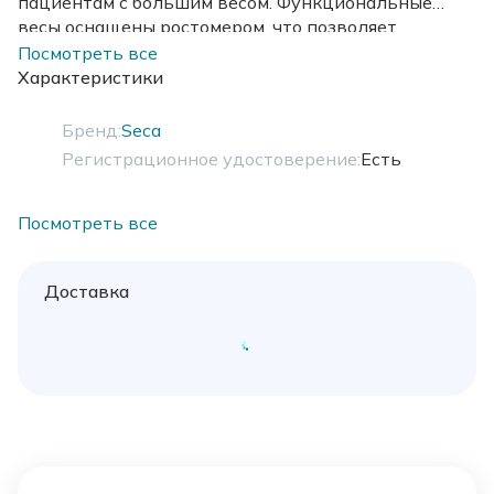
пациентам с большим весом. Функциональные
весы оснащены ростомером, что позволяет
одновременно определять и вес, и рост человека.
Посмотреть все
Характеристики
Бренд:
Seca
Регистрационное удостоверение:
Есть
Посмотреть все
Доставка