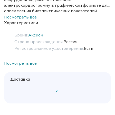
электрокардиограмму в графическом формате для
определения биоэлектрических показателей
миокарда. Входит в группу медицинских изделий
Посмотреть все
второго класса. Функция передачи ЭКГ/SD/
Характеристики
стандарт.
Бренд:
Аксион
Страна происхождения:
Россия
Регистрационное удостоверение:
Есть
Посмотреть все
Доставка