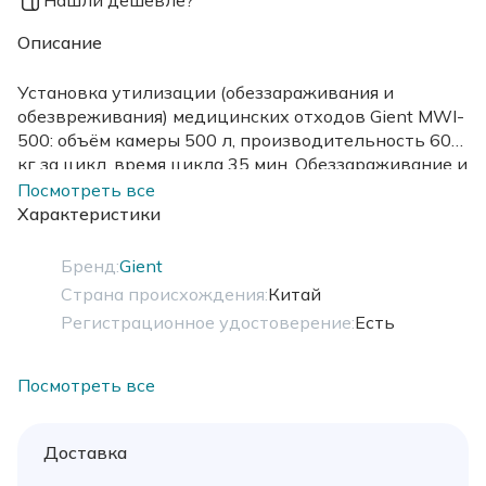
Описание
Установка утилизации (обеззараживания и
обезвреживания) медицинских отходов Gient MWI-
500: объём камеры 500 л, производительность 60
кг за цикл, время цикла 35 мин. Обеззараживание и
обезвреживание выполняются в одной установке
Посмотреть все
за один цикл.
Характеристики
Бренд:
Gient
Страна происхождения:
Китай
Регистрационное удостоверение:
Есть
Посмотреть все
Доставка