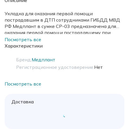
Описание
Укладка для оказания первой помощи
пострадавшим в ДТП сотрудниками ГИБДД МВД
РФ Медплант в сумке СР-03 предназначена для
оказания первой помощи пострадавшему при
несчастных случаях, дтп и состояниях, угрожающих
Посмотреть все
жизни и здоровью. По приказу 207н.
Характеристики
Бренд:
Медплант
Регистрационное удостоверение:
Нет
Посмотреть все
Доставка