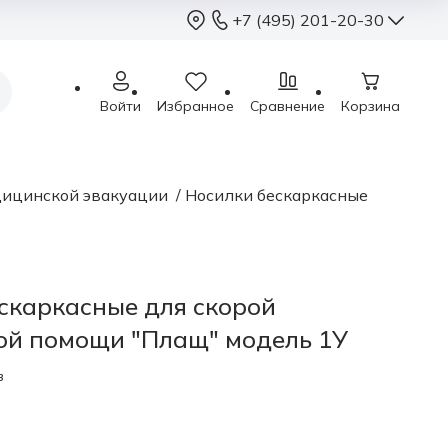
+7 (495) 201-20-30
+7 (495) 201-2
Войти
Избранное
Сравнение
Корзина
sales@sterimed.ru
Пн - Чт: 9.00 - 18.00
Пт: 9.00 - 17.00
дицинской эвакуации
/
Носилки бескаркасные
Сб - Вс: выходные
Москва, г.о. Химки,
Международное ш.,
скаркасные для скорой
ой помощи "Плащ" модель 1У
в