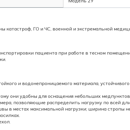
Модель 2У
ы катастроф, ГО и ЧС, военной и экстремальной меди
нспортировки пациента при работе в тесном помещении
ки.
ойкого и водонепроницаемого материала, устойчивого п
тому они удобны для оснащения небольших медпункто
змера, позволяющие распределить нагрузку по всей дл
швы в местах максимальной нагрузки; ширина стропы н
осилках.
ехол.