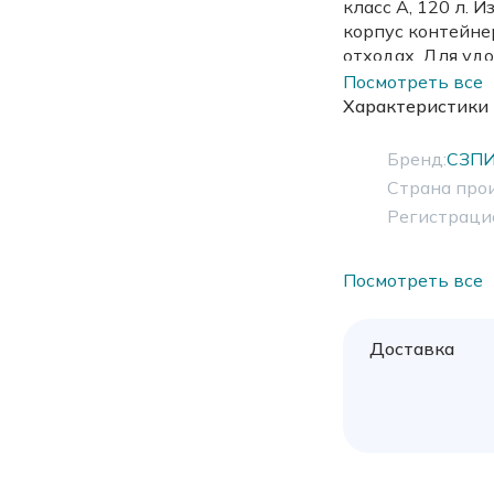
класс А, 120 л. 
корпус контейне
отходах. Для уд
колеса.
Посмотреть все
Характеристики
Бренд:
СЗП
Страна про
Регистраци
Посмотреть все
Доставка