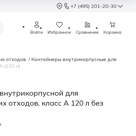
+7 (495) 201-20-30
+7 (495) 201-2
Войти
Избранное
Сравнение
Корзина
sales@sterimed.ru
Пн - Чт: 9.00 - 18.00
Пт: 9.00 - 17.00
их отходов
/
Контейнеры внутрикорпусные для
Сб - Вс: выходные
 (120 л)
Москва, г.о. Химки,
Международное ш.,
внутрикорпусной для
х отходов, класс А 120 л без
в