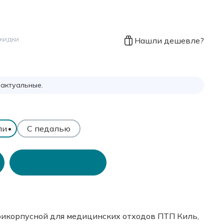
скидки
Нашли дешевле?
 актуальные.
ли
С педалью
Купить в 1 клик
икорпусной для медицинских отходов ПТП Киль,