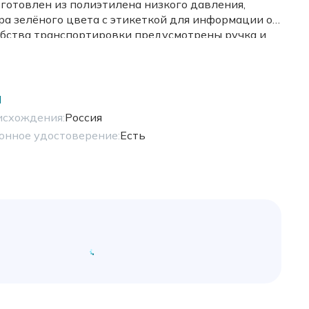
Изготовлен из полиэтилена низкого давления,
ра зелёного цвета с этикеткой для информации об
обства транспортировки предусмотрены ручка и
И
исхождения:
Россия
онное удостоверение:
Есть