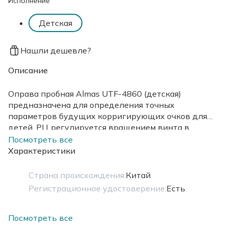
Исполнение
Детская
Нашли дешевле?
Описание
Оправа пробная Almas UTF-4860 (детская)
предназначена для определения точных
параметров будущих корригирующих очков для
детей. РЦ регулируется вращением винта в
центре оправы, шаг изменения РЦ - 2 мм.
Посмотреть все
Характеристики
Страна происхождения:
Китай
Регистрационное удостоверение:
Есть
Посмотреть все