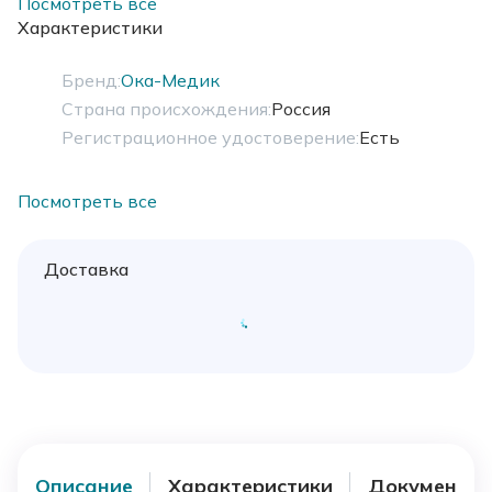
сварными способом, устойчивым к санитарно-
Посмотреть все
дезинфекционной обработке.
Характеристики
Бренд:
Ока-Медик
Страна происхождения:
Россия
Регистрационное удостоверение:
Есть
Посмотреть все
Доставка
Описание
Характеристики
Документы