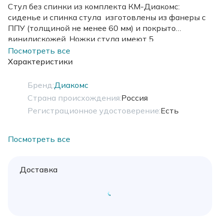
Стул без спинки из комплекта КМ-Диакомс:
сиденье и спинка стула изготовлены из фанеры с
ППУ (толщиной не менее 60 мм) и покрыто
винилискожей. Ножки стула имеют 5
колесных опор диаметром 50 мм. Механизм
Посмотреть все
подъема позволяет регулировать высоту.
Характеристики
Бренд:
Диакомс
Страна происхождения:
Россия
Регистрационное удостоверение:
Есть
Посмотреть все
Доставка