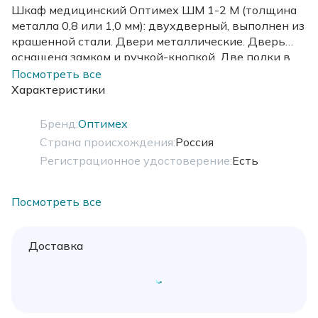
Шкаф медицинский Оптимех ШМ 1-2 М (толщина
металла 0,8 или 1,0 мм): двухдверный, выполнен из
крашенной стали. Двери металлические. Дверь
оснащена замком и ручкой-кнопкой. Две полки в
верхней секции и одна в нижней.
Посмотреть все
Характеристики
Бренд:
Оптимех
Страна происхождения:
Россия
Регистрационное удостоверение:
Есть
Посмотреть все
Доставка