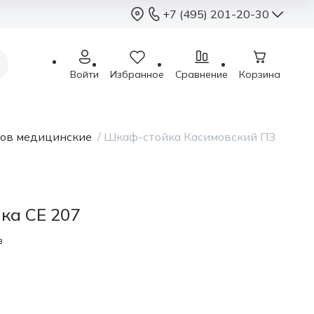
+7 (495) 201-20-30
+7 (495) 201-2
Войти
Избранное
Сравнение
Корзина
sales@sterimed.ru
Пн - Чт: 9.00 - 18.00
Пт: 9.00 - 17.00
ов медицинские
/
Шкаф-стойка Касимовский ПЗ
Сб - Вс: выходные
Москва, г.о. Химки,
Международное ш.,
ка СЕ 207
в