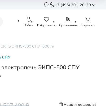
+7 (495) 201-20-30
+7 (495) 201-2
Войти
Избранное
Сравнение
Корзина
sales@sterimed.ru
Пн - Чт: 9.00 - 18.00
Пт: 9.00 - 17.00
 СКТБ ЭКПС-500 СПУ (500 л)
Сб - Вс: выходные
Москва, г.о. Химки,
Б СПУ
Международное ш.,
 электропечь ЭКПС-500 СПУ
в
1 507 400 ₽
Нашли дешевле?