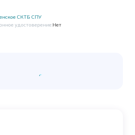
енское СКТБ СПУ
онное удостоверение:
Нет