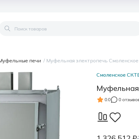
Муфельные печи
/
Муфельная электропечь Смоленское
Смоленское СКТ
Муфельная
0.0
0 отзыво
1 326 512 ₽