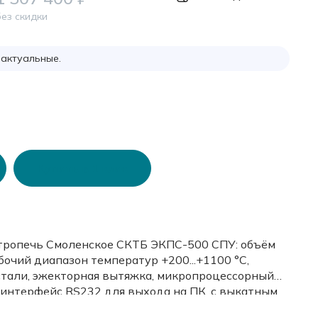
ез скидки
 актуальные.
Купить в 1 клик
тропечь Смоленское СКТБ ЭКПС-500 СПУ: объём
бочий диапазон температур +200...+1100 °С,
 стали, эжекторная вытяжка, микропроцессорный
 интерфейс RS232 для выхода на ПК, с выкатным