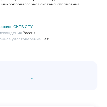
 микропроцессорная система управления.
енское СКТБ СПУ
исхождения:
Россия
онное удостоверение:
Нет