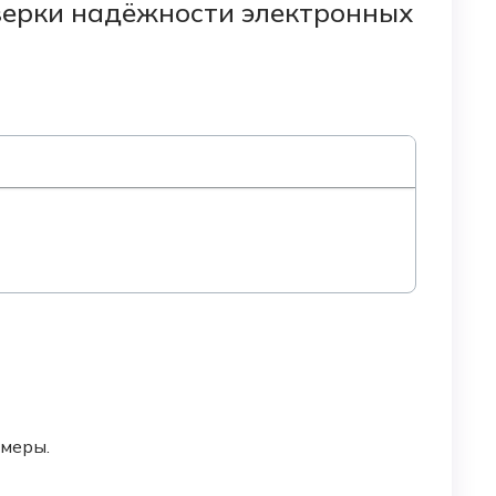
верки надёжности электронных
амеры.