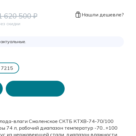
1 620 500 ₽
Нашли дешевле?
ез скидки
 актуальные.
7215
Купить в 1 клик
лода-влаги Смоленское СКТБ КТХВ-74-70/100
ы 74 л, рабочий диапазон температур -70...+100
рпус из нержавеющей стали, диапазон влажности