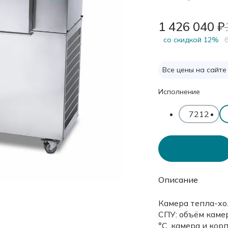
1 426 040 ₽
cо скидкой 12%
б
Все цены на сайте
Исполнение
7212
В корзину
Описание
Камера тепла-хо
СПУ: объём камер
°С, камера и ко