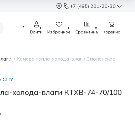
+7 (495) 201-20-30
+7 (495) 201-2
Войти
Избранное
Сравнение
Корзина
sales@sterimed.ru
Пн - Чт: 9.00 - 18.00
Пт: 9.00 - 17.00
влаги
/
Камера тепла-холода-влаги Смоленское
Сб - Вс: выходные
Москва, г.о. Химки,
Международное ш.,
Б СПУ
ла-холода-влаги КТХВ-74-70/100
в