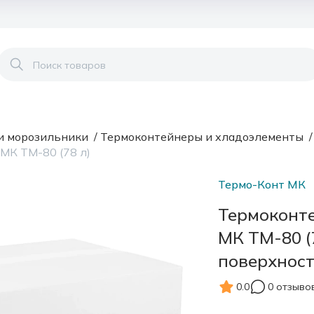
и морозильники
/
Термоконтейнеры и хладоэлементы
МК ТМ-80 (78 л)
Термо-Конт МК
Термоконте
МК ТМ-80 (
поверхност
0.0
0 отзыво