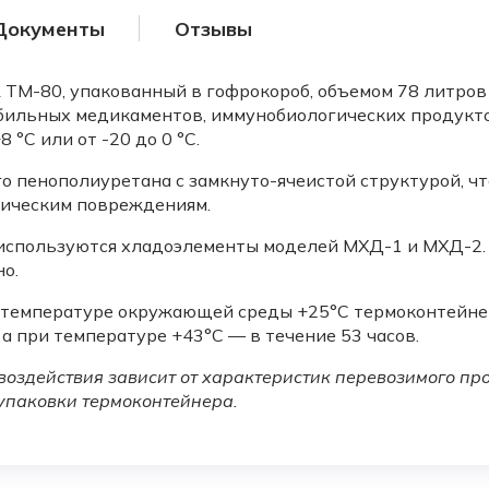
Документы
Отзывы
ТМ-80, упакованный в гофрокороб, объемом 78 литров
бильных медикаментов, иммунобиологических продуктов
°C или от -20 до 0 °C.
о пенополиуретана с замкнуто-ячеистой структурой, ч
ническим повреждениям.
спользуются хладоэлементы моделей МХД-1 и МХД-2. В
о.
и температуре окружающей среды +25°C термоконтейне
 а при температуре +43°C — в течение 53 часов.
оздействия зависит от характеристик перевозимого про
 упаковки термоконтейнера.