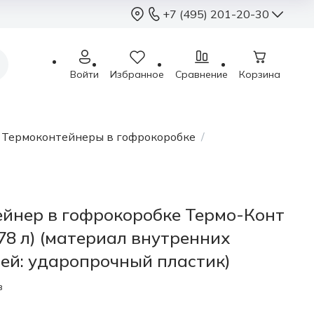
+7 (495) 201-20-30
+7 (495) 201-2
Войти
Избранное
Сравнение
Корзина
sales@sterimed.ru
Пн - Чт: 9.00 - 18.00
Пт: 9.00 - 17.00
/
Термоконтейнеры в гофрокоробке
/
Сб - Вс: выходные
Москва, г.о. Химки,
Международное ш.,
йнер в гофрокоробке Термо-Конт
78 л) (материал внутренних
ей: ударопрочный пластик)
в