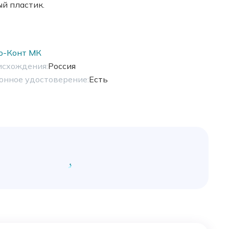
й пластик.
о-Конт МК
исхождения:
Россия
онное удостоверение:
Есть