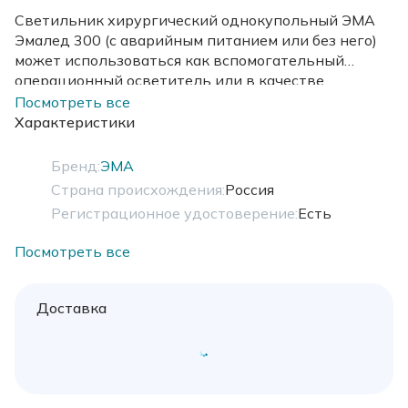
Светильник хирургический однокупольный ЭМА
Эмалед 300 (с аварийным питанием или без него)
может использоваться как вспомогательный
операционный осветитель или в качестве
стационарного смотрового/гинекологического
Посмотреть все
светильника. Освещённость до 120 клк.
Характеристики
Бренд:
ЭМА
Страна происхождения:
Россия
Регистрационное удостоверение:
Есть
Посмотреть все
Доставка