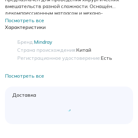
вмешательств разной сложности. Оснащён
декомпрессионным матрасом и механо-
гидравлический приводом. Максимальная
Посмотреть все
грузоподъёмность 380 кг.
Характеристики
Бренд:
Mindray
Страна происхождения:
Китай
Регистрационное удостоверение:
Есть
Посмотреть все
Доставка