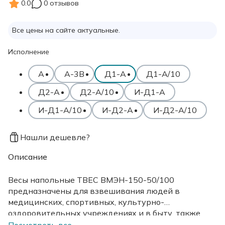
0.0
0 отзывов
Все цены на сайте актуальные.
Исполнение
А
А-3В
Д1-А
Д1-А/10
Д2-А
Д2-А/10
И-Д1-А
И-Д1-А/10
И-Д2-А
И-Д2-А/10
Нашли дешевле?
Описание
Весы напольные ТВЕС ВМЭН-150-50/100
предназначены для взвешивания людей в
медицинских, спортивных, культурно-
оздоровительных учреждениях и в быту, также
могут быть использованы для взвешивания
Посмотреть все