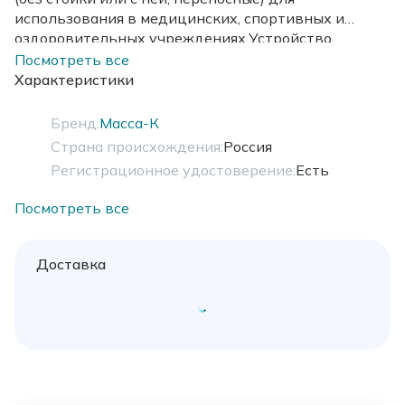
использования в медицинских, спортивных и
оздоровительных учреждениях.Устройство
индикации весов может быть размещено на столе
Посмотреть все
или закреплено на стене, длина кабеля 5м
Характеристики
Бренд:
Масса-К
Страна происхождения:
Россия
Регистрационное удостоверение:
Есть
Посмотреть все
Доставка